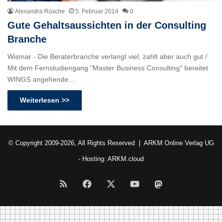
Alexandra Rüsche
5. Februar 2014
0
Gute Gehaltsaussichten in der Consulting
Branche
Wismar - Die Beraterbranche verlangt viel, zahlt aber auch gut /
Mit dem Fernstudiengang "Master Business Consulting" bereitet
WINGS angehende…
Weiterlesen >>
© Copyright 2009-2026, All Rights Reserved |
ARKM Online Verlag UG
- Hosting:
ARKM.cloud
RSS
Facebook
X
YouTube
Mastodon