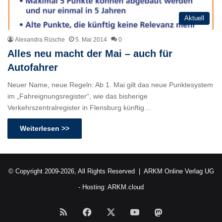
Aktuell
Alexandra Rüsche
5. Mai 2014
0
Alles neu macht der Mai – auch für
Autofahrer
Neuer Name, neue Regeln: Ab 1. Mai gilt das neue Punktesystem
im „Fahreignungsregister“, wie das bisherige
Verkehrszentralregister in Flensburg künftig…
Weiterlesen >>
© Copyright 2009-2026, All Rights Reserved |
ARKM Online Verlag UG
- Hosting:
ARKM.cloud
RSS
Facebook
X
YouTube
Mastodon