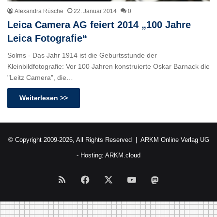
Alexandra Rüsche
22. Januar 2014
0
Leica Camera AG feiert 2014 „100 Jahre
Leica Fotografie“
Solms - Das Jahr 1914 ist die Geburtsstunde der
Kleinbildfotografie: Vor 100 Jahren konstruierte Oskar Barnack die
"Leitz Camera", die…
Weiterlesen >>
© Copyright 2009-2026, All Rights Reserved |
ARKM Online Verlag UG
- Hosting:
ARKM.cloud
RSS
Facebook
X
YouTube
Mastodon