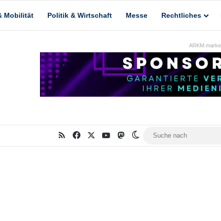
 Mobilität
Politik & Wirtschaft
Messe
Rechtliches
ARKM.market
RSS
Facebook
X
YouTube
Mastodon
Skin umschalten