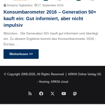
Despina Tagkalidou
27. September 2016
Konsumbarometer 2016 – Generation 50+
kauft ein: Gut informiert, aber nicht
impulsiv
München - Die Generation 50+ kauft gut informiert und überlegt
ein. Zu diesem Ergebnis kommt das Konsumbarometer 2016 -
Europa,…
Weiterlesen >>
© Copyright 2009-2026, All Rights Reserved |
ARKM Online Verlag UG
- Hosting:
ARKM.cloud
RSS
Facebook
X
YouTube
Mastodon