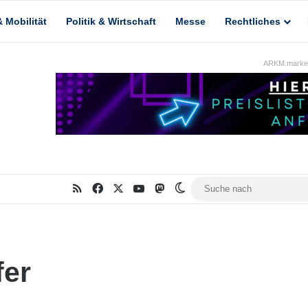
 Mobilität
Politik & Wirtschaft
Messe
Rechtliches
ARKM.market
RSS
Facebook
X
YouTube
Mastodon
Skin umschalten
fer