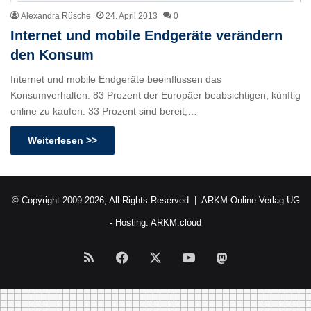
Alexandra Rüsche
24. April 2013
0
Internet und mobile Endgeräte verändern
den Konsum
Internet und mobile Endgeräte beeinflussen das
Konsumverhalten. 83 Prozent der Europäer beabsichtigen, künftig
online zu kaufen. 33 Prozent sind bereit,…
Weiterlesen >>
© Copyright 2009-2026, All Rights Reserved |
ARKM Online Verlag UG
- Hosting:
ARKM.cloud
RSS
Facebook
X
YouTube
Mastodon