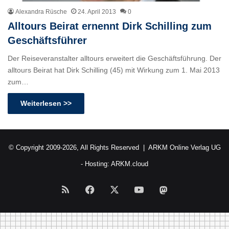
Alexandra Rüsche
24. April 2013
0
Alltours Beirat ernennt Dirk Schilling zum
Geschäftsführer
Der Reiseveranstalter alltours erweitert die Geschäftsführung. Der
alltours Beirat hat Dirk Schilling (45) mit Wirkung zum 1. Mai 2013
zum…
Weiterlesen >>
© Copyright 2009-2026, All Rights Reserved |
ARKM Online Verlag UG
- Hosting:
ARKM.cloud
RSS
Facebook
X
YouTube
Mastodon