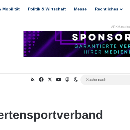
 Mobilität
Politik & Wirtschaft
Messe
Rechtliches
ARKM.market
RSS
Facebook
X
YouTube
Mastodon
Skin umschalten
ertensportverband