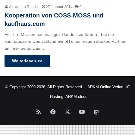
Alexandra Rüsche
27. Januar 2014
0
Kooperation von COSS-MOSS und
kaufhaus.com
Für ihre Mission nachhaltiges Handeln zu fördern, hat die
kaufhaus.com Deutschland GmbH einen neuen starken Partner
an ihrer Seite: Das…
Weiterlesen >>
© Copyright 2009-2026, All Rights Reserved |
ARKM Online Verlag UG
- Hosting:
ARKM.cloud
RSS
Facebook
X
YouTube
Mastodon