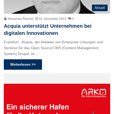
Aktuell
Alexandra Rüsche
16. Dezember 2013
0
Acquia unterstützt Unternehmen bei
digitalen Innovationen
Frankfurt - Acquia, der Anbieter von Enterprise Lösungen und
Services für das Open Source CMS (Content Management
System) Drupal, ist…
Weiterlesen >>