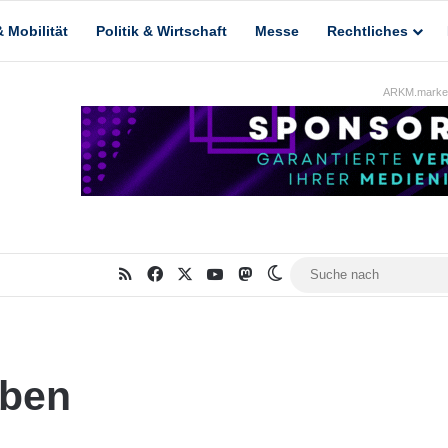
 Mobilität
Politik & Wirtschaft
Messe
Rechtliches
ARKM.market
RSS
Facebook
X
YouTube
Mastodon
Skin umschalten
aben