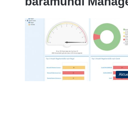
baramundi Manage
Aktue