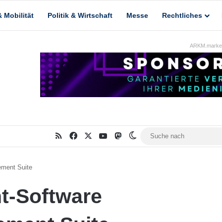
 Mobilität
Politik & Wirtschaft
Messe
Rechtliches
ARKM.market
RSS
Facebook
X
YouTube
Mastodon
Skin umschalten
ement Suite
t-Software