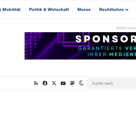
 Mobilität
Politik & Wirtschaft
Messe
Rechtliches
ARKM.market
RSS
Facebook
X
YouTube
Mastodon
Skin umschalten