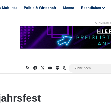
 Mobilität
Politik & Wirtschaft
Messe
Rechtliches
ARKM.market
RSS
Facebook
X
YouTube
Mastodon
Skin umschalten
ahrsfest