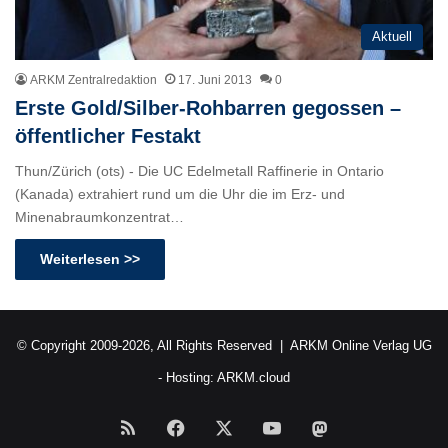
Aktuell
ARKM Zentralredaktion
17. Juni 2013
0
Erste Gold/Silber-Rohbarren gegossen –
öffentlicher Festakt
Thun/Zürich (ots) - Die UC Edelmetall Raffinerie in Ontario
(Kanada) extrahiert rund um die Uhr die im Erz- und
Minenabraumkonzentrat…
Weiterlesen >>
© Copyright 2009-2026, All Rights Reserved |
ARKM Online Verlag UG
- Hosting:
ARKM.cloud
RSS
Facebook
X
YouTube
Mastodon