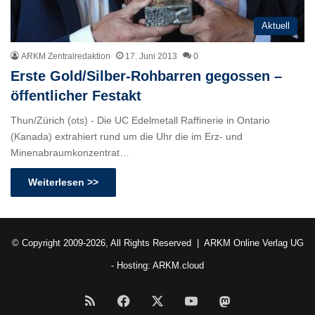
Aktuell
ARKM Zentralredaktion
17. Juni 2013
0
Erste Gold/Silber-Rohbarren gegossen –
öffentlicher Festakt
Thun/Zürich (ots) - Die UC Edelmetall Raffinerie in Ontario
(Kanada) extrahiert rund um die Uhr die im Erz- und
Minenabraumkonzentrat…
Weiterlesen >>
© Copyright 2009-2026, All Rights Reserved |
ARKM Online Verlag UG
- Hosting:
ARKM.cloud
RSS
Facebook
X
YouTube
Mastodon