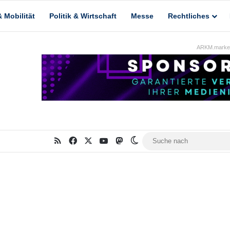
 Mobilität
Politik & Wirtschaft
Messe
Rechtliches
ARKM.market
RSS
Facebook
X
YouTube
Mastodon
Skin umschalten