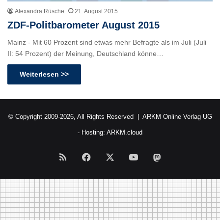
Alexandra Rüsche
21. August 2015
ZDF-Politbarometer August 2015
Mainz - Mit 60 Prozent sind etwas mehr Befragte als im Juli (Juli
II: 54 Prozent) der Meinung, Deutschland könne…
Weiterlesen >>
© Copyright 2009-2026, All Rights Reserved |
ARKM Online Verlag UG
- Hosting:
ARKM.cloud
RSS
Facebook
X
YouTube
Mastodon