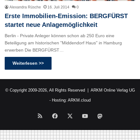
Alexandra Rüsche
16. Juli 2014
0
Erste Immobilien-Emission: BERGFÜRST
startet neue Anlagemöglichkeit
Berlin - Private Anleger können schon ab 250 Euro eine
Beteiligung am historischen "Middendorf Haus" in Hamburg
erwerben Die BERGFÜRST…
Weiterlesen >>
© Copyright 2009-2026, All Rights Reserved |
ARKM Online Verlag UG
- Hosting:
ARKM.cloud
RSS
Facebook
X
YouTube
Mastodon