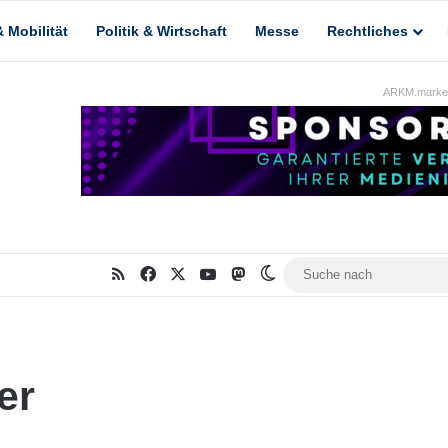
 Mobilität
Politik & Wirtschaft
Messe
Rechtliches
ARKM.market
RSS
Facebook
X
YouTube
Mastodon
Skin umschalten
er