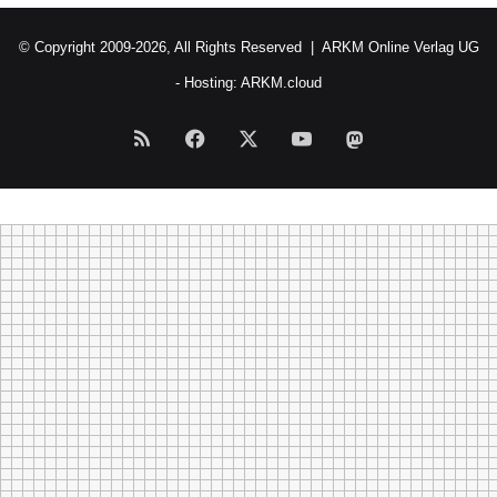
© Copyright 2009-2026, All Rights Reserved |
ARKM Online Verlag UG
- Hosting:
ARKM.cloud
RSS
Facebook
X
YouTube
Mastodon