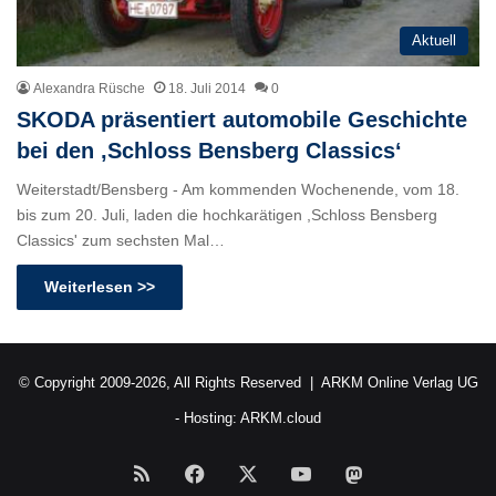
Aktuell
Alexandra Rüsche
18. Juli 2014
0
SKODA präsentiert automobile Geschichte
bei den ,Schloss Bensberg Classics‘
Weiterstadt/Bensberg - Am kommenden Wochenende, vom 18.
bis zum 20. Juli, laden die hochkarätigen ,Schloss Bensberg
Classics' zum sechsten Mal…
Weiterlesen >>
© Copyright 2009-2026, All Rights Reserved |
ARKM Online Verlag UG
- Hosting:
ARKM.cloud
RSS
Facebook
X
YouTube
Mastodon