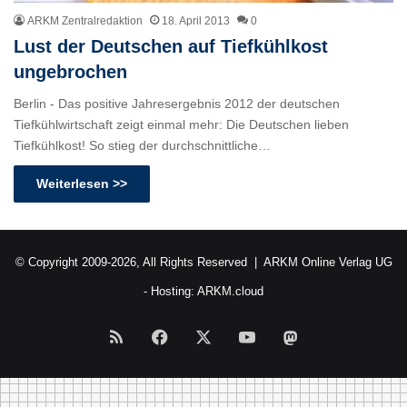
ARKM Zentralredaktion
18. April 2013
0
Lust der Deutschen auf Tiefkühlkost
ungebrochen
Berlin - Das positive Jahresergebnis 2012 der deutschen
Tiefkühlwirtschaft zeigt einmal mehr: Die Deutschen lieben
Tiefkühlkost! So stieg der durchschnittliche…
Weiterlesen >>
© Copyright 2009-2026, All Rights Reserved |
ARKM Online Verlag UG
- Hosting:
ARKM.cloud
RSS
Facebook
X
YouTube
Mastodon