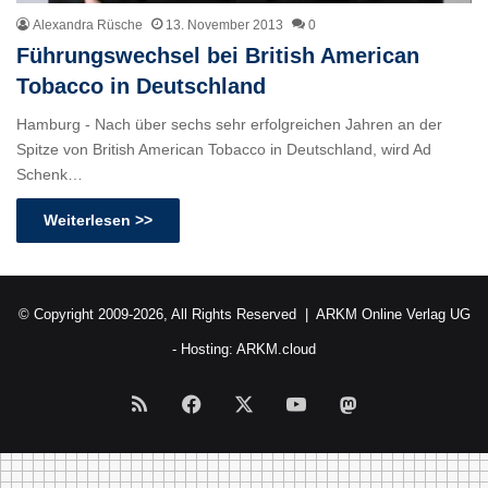
Alexandra Rüsche
13. November 2013
0
Führungswechsel bei British American
Tobacco in Deutschland
Hamburg - Nach über sechs sehr erfolgreichen Jahren an der
Spitze von British American Tobacco in Deutschland, wird Ad
Schenk…
Weiterlesen >>
© Copyright 2009-2026, All Rights Reserved |
ARKM Online Verlag UG
- Hosting:
ARKM.cloud
RSS
Facebook
X
YouTube
Mastodon