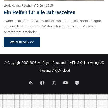
Alexandra Rüsche
9. Juni 2015
Ein Reifen für alle Jahreszeiten
Zweimal im Jahr zur Werkstatt fahren oder selbst Hand anlegen,
um jeweils Sommer- und Winterreifen zu tauschen: Manchen
Autofahrern erscheint…
Weiterlesen >>
© Copyright 2009-2026, All Rights Reserved |
ARKM Online Verlag UG
- Hosting:
ARKM.cloud
RSS
Facebook
X
YouTube
Mastodon