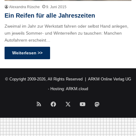
Alexandra Rüsche
9. Juni 2015
Ein Reifen für alle Jahreszeiten
Zweimal im Jahr zur Werkstatt fahren oder selbst Hand anlegen,
um jeweils Sommer- und Winterreifen zu tauschen: Manchen
Autofahrern erscheint…
Weiterlesen >>
© Copyright 2009-2026, All Rights Reserved |
ARKM Online Verlag UG
- Hosting:
ARKM.cloud
RSS
Facebook
X
YouTube
Mastodon