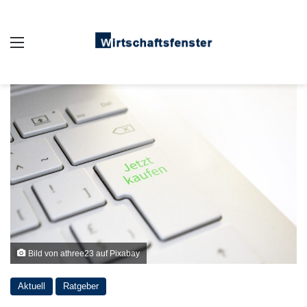
Auswahl
Bild von athree23 auf Pixabay
Aktuell
Ratgeber